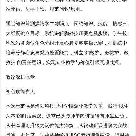
准评估、尽早干预、规范施救”原则。
通过知识前测摸清学生薄弱点，围绕知识、技能、情感三
大维度确立目标，系统讲解胸外按压要点及步骤。学生按
地铁站务岗位角色分组开展心肺复苏实操比赛，在训练中
培养冷静心态与规范处置能力，树立“知救护、会救护、敢
救护”的责任意识，实现专业教学与价值引领同频共振。
教改深耕课堂
初心赋能育人
本次示范课是洛阳科技职业学院深化教学改革、践行“以生
为本”的鲜活实践。课堂已从教师单向讲授转向师生互动，
从书本理论升级为岗位能力淬炼，从被动听课进阶为实战
贯通。本年度，学校将持续推进SC示范课堂建设，辐射装