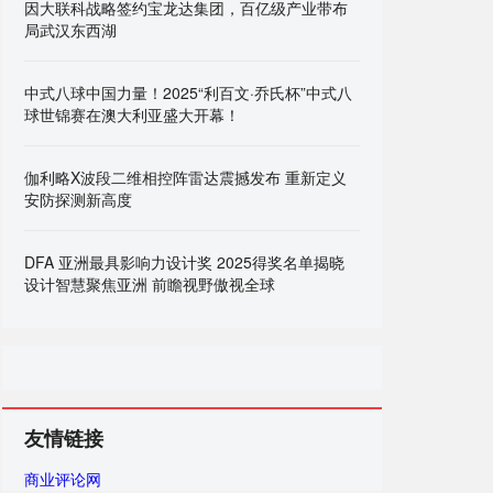
因大联科战略签约宝龙达集团，百亿级产业带布
局武汉东西湖
中式八球中国力量！2025“利百文·乔氏杯”中式八
球世锦赛在澳大利亚盛大开幕！
伽利略X波段二维相控阵雷达震撼发布 重新定义
安防探测新高度
DFA 亚洲最具影响力设计奖 2025得奖名单揭晓
设计智慧聚焦亚洲 前瞻视野傲视全球
友情链接
商业评论网