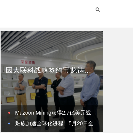
因大联科战略签约宝龙达集团，百亿级产业带布局武汉东西湖
Mazoon Mining获得2.7亿美元战
魅族加速全球化进程，5月20日全
略融资，并签署阿曼最大铜精矿项目
伽利略X波段二维相控阵雷达震撼发布 重新定义安