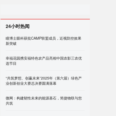
球发布会即将启幕
的关键合同
24小时热闻
瞳博士眼科获批CAMP联盟成员，近视防控效果
新突破
幸福花园携安福特色农产品亮相中国农影三农优
选节目
“共筑梦想、创赢未来”2025年（第六届）绿色产
业创新创业大赛总决赛圆满落幕
微网：构建韧性未来的能源基石，简捷物联与您
共筑