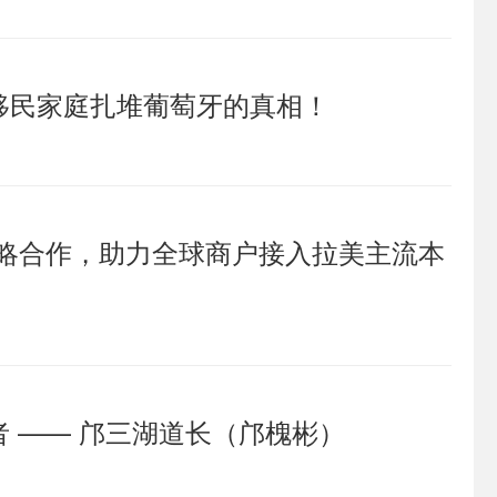
移民家庭扎堆葡萄牙的真相！
ide达成战略合作，助力全球商户接入拉美主流本
 —— 邝三湖道长（邝槐彬）