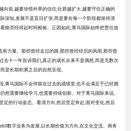
越向前,越要珍惜外界的信任;社群越扩大,越要守住正确的
国际深知,发展不是盲目扩张,而是要在每一个阶段都保持清
、看能否经得起时间检验。正因如此,菁马国际始终把责任放
,也有力量。那些曾经走过的路,那些曾经经历的风雨,那些曾
过去十一年告诉我们,真正的成长从来不是偶然,而是无数次
,而是长期积累之后的自然呈现。
段,菁马国际不会停留在过去的成绩里,也不会满足于已经拥
;仍然需要继续学习,也需要持续创新。对于菁马国际来说,
坚定的行动姿态。看清方向,然后坚定奔赴;面对变化,然后
eb3数字业务为发展,以长期价值为方向,在文化交流、商务