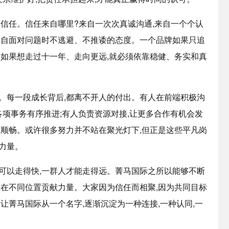
是信任。信任来自哪里?来自一次次真诚沟通,来自一个个认
来自面对问题时不逃避、不推诿的态度。一个品牌如果只追
牌如果想走过十一年、走向更远,就必须依靠稳健、务实和真
。每一段成长背后,都离不开人的付出。有人在前端积极沟
各项事务有序推进;有人负责资源对接,让更多合作有机会发
加顺畅。或许很多努力并不站在聚光灯下,但正是这些平凡岗
力量。
可以走得快,一群人才能走得远。菁马国际之所以能够不断
,在不同位置贡献力量。大家因为信任而相聚,因为共同目标
让菁马国际从一个名字,逐渐沉淀为一种连接,一种认同,一