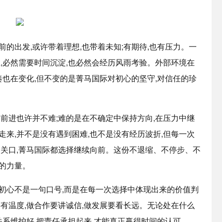
的出发,或许带着理想,也带着未知;有期待,也有压力。一
业,必然需要时间沉淀,也必然会经历风雨考验。外部环境在
奏也在变化,但不变的是菁马国际对初心的坚守,对信任的珍
,前进也许并不难;难的是在不确定中保持方向,在压力中继
走来,并不是没有遇到困难,也不是没有经历波折,但每一次
的关口,菁马国际都选择继续向前。这份不退缩、不停步、不
的力量。
初心不是一句口号,而是在每一次选择中体现出来的价值判
要有温度,做合作要讲诚信,做发展要看长远。无论处在什么
关系维护好,把责任承担起来,才能真正赢得时间的认可。