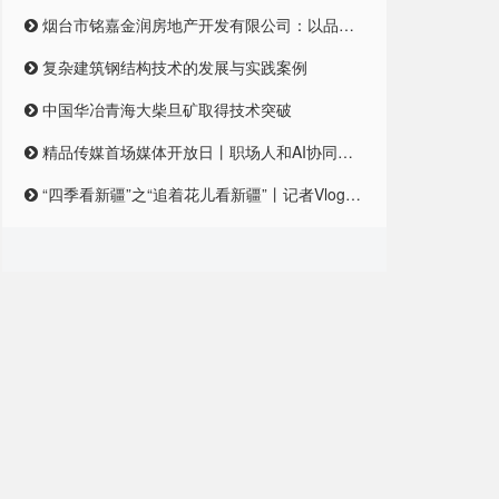
烟台市铭嘉金润房地产开发有限公司：以品质筑梦，引领未来居住新风尚
复杂建筑钢结构技术的发展与实践案例
中国华冶青海大柴旦矿取得技术突破
精品传媒首场媒体开放日丨职场人和AI协同合作，是一种怎样的体验？
“四季看新疆”之“追着花儿看新疆”丨记者Vlog:记者在和田直播带货艾德莱斯,首秀怎么样?