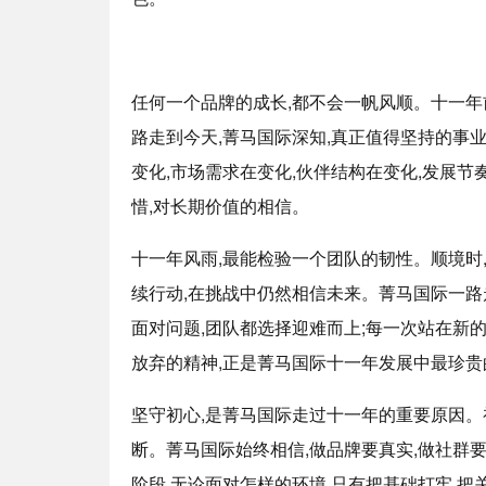
任何一个品牌的成长,都不会一帆风顺。十一年前
路走到今天,菁马国际深知,真正值得坚持的事
变化,市场需求在变化,伙伴结构在变化,发展节
惜,对长期价值的相信。
十一年风雨,最能检验一个团队的韧性。顺境时
续行动,在挑战中仍然相信未来。菁马国际一路
面对问题,团队都选择迎难而上;每一次站在新
放弃的精神,正是菁马国际十一年发展中最珍贵
坚守初心,是菁马国际走过十一年的重要原因。
断。菁马国际始终相信,做品牌要真实,做社群
阶段,无论面对怎样的环境,只有把基础打牢,把