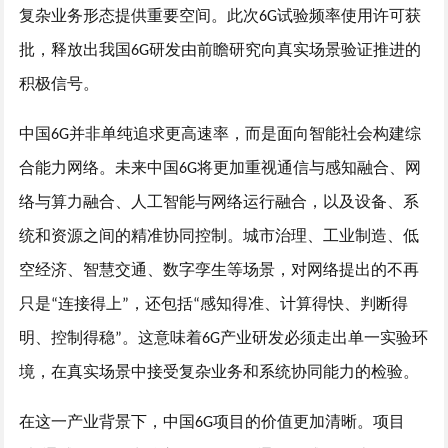
复杂业务形态提供重要空间。此次
试验频率使用许可获
6G
批，释放出我国
研发由前瞻研究向真实场景验证推进的
6G
积极信号。
中国
并非单纯追求更高速率，而是面向智能社会构建综
6G
合能力网络。未来
中国
将更加重视通信与感知融合、网
6G
络与算力融合、人工智能与网络运行融合，以及设备、系
统和资源之间的精准协同控制。城市治理、工业制造、低
空经济、智慧交通、数字孪生等场景，对网络提出的不再
只是
连接得上
，还包括
感知得准、计算得快、判断得
“
”
“
明、控制得稳
。这意味着
产业
研发必须走出单一实验环
”
6G
境，在真实场景中接受复杂业务和系统协同能力的检验。
在这一产业背景下，中国
项目的价值更加清晰。项目
6G