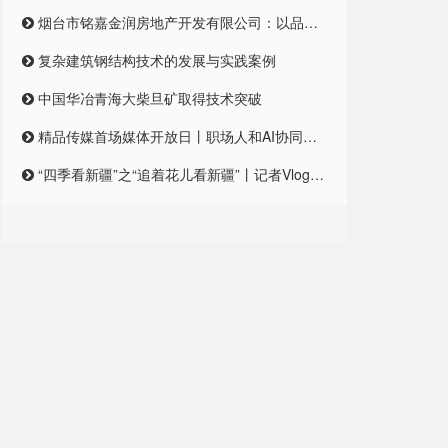
烟台市铭嘉金润房地产开发有限公司：以品质筑梦，引领未来居住新风尚
复杂建筑钢结构技术的发展与实践案例
中国华冶青海大柴旦矿取得技术突破
精品传媒首场媒体开放日丨职场人和AI协同合作，是一种怎样的体验？
“四季看新疆”之“追着花儿看新疆”丨记者Vlog:记者在和田直播带货艾德莱斯,首秀怎么样?