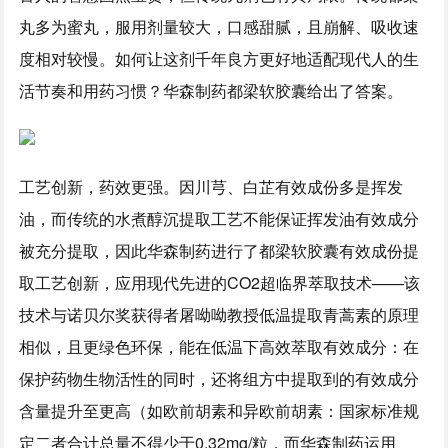
丸多为蜜丸，服用剂量较大，口感甜腻，且崩解、吸收速
度相对较慢。如何让这剂千年良方更好地适配现代人的生
活节奏和用药习惯？华森制药都梁软胶囊给出了答案。
工艺创新，药效更强。因川芎、白芷有效成份多是挥发
油，而传统的水煮醇沉提取工艺不能保证挥发油有效成分
被充分提取，因此华森制药进行了都梁软胶囊有效成份提
取工艺创新，应用现代先进的CO2超临界萃取技术——该
技术与诺贝尔奖获得者屠呦呦教授低温提取青蒿素的原理
相似，且更绿色环保，能在低温下高效萃取有效成分：在
保护药物生物活性的同时，还将组方中提取到的有效成分
含量提升至更高（如欧前胡素和异欧前胡素：国家标准规
定二者合计总量不得少于0.32mg/粒，而华森制药运用