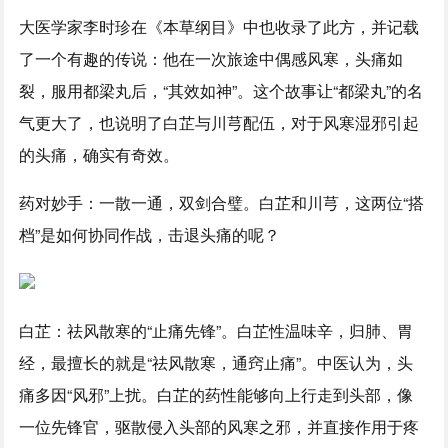
大医学家李时珍在《本草纲目》中也收录了此方，并记载
了一个有趣的传说：他在一次旅途中偶感风寒，头痛如
裂，服用都梁丸后，“其效如神”。这个故事让“都梁丸”的名
气更大了，也说明了白芷与川芎配伍，对于风寒湿邪引起
的头痛，确实有奇效。
药对妙手：一散一通，双剑合璧。白芷和川芎，这两位“搭
档”是如何协同作战，击退头痛的呢？
白芷：祛风散寒的“止痛先锋”。白芷性温味辛，归肺、胃
经，最擅长的就是“祛风散寒，通窍止痛”。中医认为，头
痛多因“风邪”上扰。白芷的药性能够向上行走到头部，像
一位先锋官，驱散侵入头部的风寒之邪，并直接作用于疼