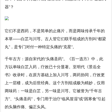
器”？
它们不是西药，不是简单的止痛片，而是两味传承千年的
本草——白芷与川芎。古人管它们联手组成的方剂叫“都梁
丸”，是专门对付一种特定头痛的“克星”。
千年古方：源自宋代的“头痛圣药”。《百一选方》中，此
方以单味白芷入药，疗效已十分显著。至明代《景岳全
书》收录时，在原方基础上加入川芎，两药协同，疗效更
上一层楼，成为后世经典。这个方剂组成极为精妙，仅用
两味药：一味是白芷，另一味是川芎。它被誉为“千年古
方”、“头痛圣药”，专门用于治疗“临风冒湿”或“因寒食”引起
的头脑作痛、偏正头风。