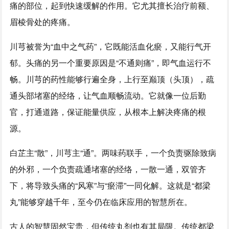
痛的部位，起到快速缓解的作用。它尤其擅长治疗前额、
眉棱骨处的疼痛。
川芎被誉为“血中之气药”，它既能活血化瘀，又能行气开
郁。头痛的另一个重要原因是“不通则痛”，即气血运行不
畅。川芎的药性能够行遍全身，上行至巅顶（头顶），疏
通头部堵塞的经络，让气血顺畅流动。它就像一位后勤
官，打通道路，保证能量供应，从根本上解决疼痛的根
源。
白芷主“散”，川芎主“通”。两味药联手，一个负责驱除致病
的外邪，一个负责疏通堵塞的经络，一散一通，双管齐
下，将导致头痛的“风寒”与“瘀滞”一同化解。这就是“都梁
丸”能够穿越千年，至今仍在临床应用的智慧所在。
古人的智慧固然宝贵，但传统丸剂也有其局限。传统都梁