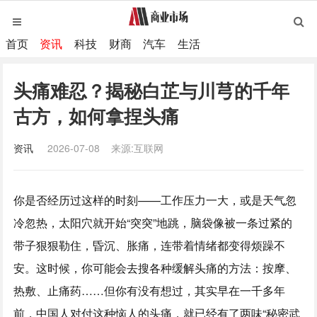
首页
资讯
科技
财商
汽车
生活
头痛难忍？揭秘白芷与川芎的千年
古方，如何拿捏头痛
资讯
2026-07-08
来源:互联网
你是否经历过这样的时刻——工作压力一大，或是天气忽
冷忽热，太阳穴就开始“突突”地跳，脑袋像被一条过紧的
带子狠狠勒住，昏沉、胀痛，连带着情绪都变得烦躁不
安。这时候，你可能会去搜各种缓解头痛的方法：按摩、
热敷、止痛药……但你有没有想过，其实早在一千多年
前，中国人对付这种恼人的头痛，就已经有了两味“秘密武