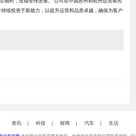
品质的生物药，造福全球患者。 公司在中国苏州和杭州运营着先
万升，并持续投资于新能力，以提升运营和品质卓越，确保为客户
资讯
科技
财商
汽车
生活
商业市场网
本站部分内容是网友投稿，如您对内容有疑问请联系编辑（Q:230