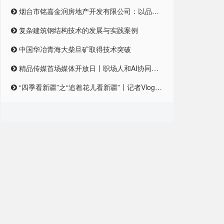
烟台市铭嘉金润房地产开发有限公司：以品质筑梦，引领未来居住新风尚
复杂建筑钢结构技术的发展与实践案例
中国华冶青海大柴旦矿取得技术突破
精品传媒首场媒体开放日丨职场人和AI协同合作，是一种怎样的体验？
“四季看新疆”之“追着花儿看新疆”丨记者Vlog:记者在和田直播带货艾德莱斯,首秀怎么样?