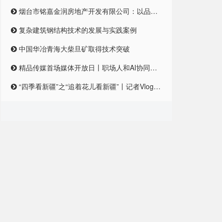
烟台市铭嘉金润房地产开发有限公司：以品质筑梦，引领未来居住新风尚
复杂建筑钢结构技术的发展与实践案例
中国华冶青海大柴旦矿取得技术突破
精品传媒首场媒体开放日丨职场人和AI协同合作，是一种怎样的体验？
“四季看新疆”之“追着花儿看新疆”丨记者Vlog:记者在和田直播带货艾德莱斯,首秀怎么样?