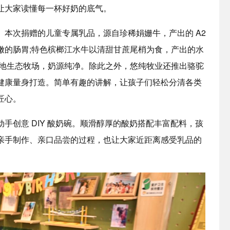
让大家读懂每一杯好奶的底气。
次捐赠的儿童专属乳品，源自珍稀娟姗牛，产出的 A2
嫩的肠胃;特色槟榔江水牛以清甜甘蔗尾梢为食，产出的水
当地生态牧场，奶源纯净。除此之外，悠纯牧业还推出骆驼
健康量身打造。简单有趣的讲解，让孩子们轻松分清各类
匠心。
创意 DIY 酸奶碗。顺滑醇厚的酸奶搭配丰富配料，孩
亲手制作、亲口品尝的过程，也让大家近距离感受乳品的