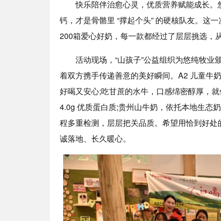
快乐陪伴治愈心灵，优质营养赋能成长。悠纯
钙，才是骨骼里 “撑起个头” 的硬核队友。
200箱爱心好奶，每一款都经过了层层挑选，
活动现场，“山孩子”公益组织为悠纯牧业颁
着双方携手传递善意的美好瞬间。A2 儿童牛奶
好喝又安心;吃甘蔗的水牛，口感绵密醇厚，
4.0g 优质蛋白质;贵州山牛奶，依托本地生
程多重检测，层层把关品质。希望用恰到好处
诚落地、长久暖心。