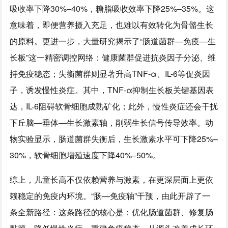
吸收率下降30%–40%，糖脂吸收效率下降25%–35%。这
意味着，即便营养摄入充足，也难以有效转化为骨骼生长
的原料。更进一步，大量研究揭示了“肠道菌群—免疫—生
长板”这一精密调控网络：健康菌群促进抗炎因子分泌、维
持免疫稳态；失衡菌群则显著升高TNF-α、IL-6等促炎因
子，诱发慢性炎症。其中，TNF-α抑制生长板关键基因表
达，IL-6阻碍软骨细胞成熟矿化；此外，慢性炎症还会干扰
下丘脑—垂体—生长激素轴，削弱生长信号传导效率。动
物实验显示，肠道菌群失衡后，生长激素水平可下降25%–
30%，软骨细胞增殖速度下降40%–50%。
综上，儿童长高不仅依赖营养与激素，在更深层面上更依
赖稳定的免疫内环境。“肠—免疫轴”干预，由此开辟了一
条全新路径：这条路径的核心是：优化肠道菌群、修复肠