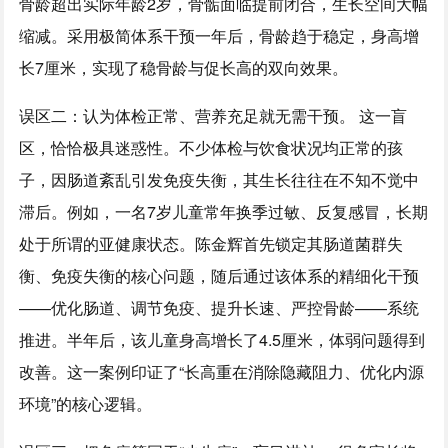
骨龄超出实际年龄2岁，骨骺面临提前闭合，生长空间大幅
缩减。采用极简体系干预一年后，骨龄趋于稳定，身高增
长7厘米，实现了稳骨龄与促长高的双向效果。
误区二：认为体检正常、营养充足就无需干预。 这一盲
区，恰恰极具迷惑性。不少体检与饮食状况均正常的孩
子，因肠道紊乱引发免疫失衡，其生长往往在不知不觉中
滞后。例如，一名7岁儿童常年换季过敏、反复感冒，长期
处于所谓的亚健康状态。陈金辉首先锁定其肠道菌群失
衡、免疫失衡的核心问题，随后通过该体系的精细化干预
——优化肠道、调节免疫、提升长速、严控骨龄——系统
推进。半年后，该儿童身高增长了4.5厘米，体弱问题得到
改善。这一案例印证了“长高重在消除隐藏阻力、优化内源
环境”的核心逻辑。