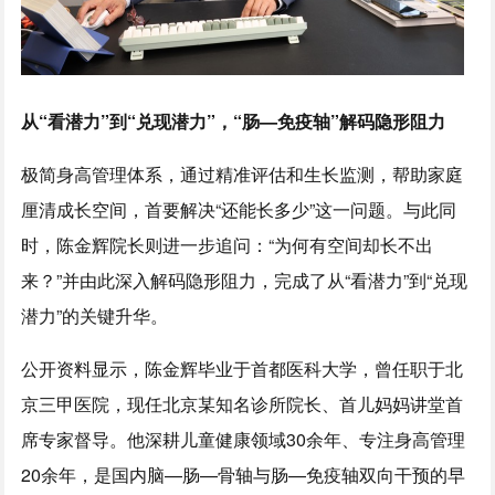
从“看潜力”到“兑现潜力”，“肠—免疫轴”解码隐形阻力
极简身高管理体系，通过精准评估和生长监测，帮助家庭
厘清成长空间，首要解决“还能长多少”这一问题。与此同
时，陈金辉院长则进一步追问：“为何有空间却长不出
来？”并由此深入解码隐形阻力，完成了从“看潜力”到“兑现
潜力”的关键升华。
公开资料显示，陈金辉毕业于首都医科大学，曾任职于北
京三甲医院，现任北京某知名诊所院长、首儿妈妈讲堂首
席专家督导。他深耕儿童健康领域30余年、专注身高管理
20余年，是国内脑—肠—骨轴与肠—免疫轴双向干预的早