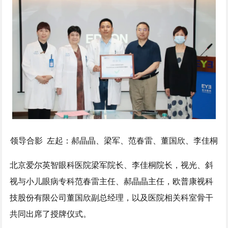
领导合影 左起：郝晶晶、梁军、范春雷、董国欣、李佳桐
北京爱尔英智眼科医院梁军院长、李佳桐院长，视光、斜
视与小儿眼病专科范春雷主任、郝晶晶主任，欧普康视科
技股份有限公司董国欣副总经理，以及医院相关科室骨干
共同出席了授牌仪式。