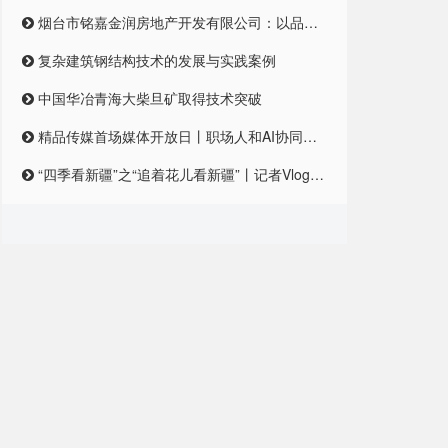
烟台市铭嘉金润房地产开发有限公司：以品质筑梦，引领未来居住新风尚
复杂建筑钢结构技术的发展与实践案例
中国华冶青海大柴旦矿取得技术突破
精品传媒首场媒体开放日丨职场人和AI协同合作，是一种怎样的体验？
“四季看新疆”之“追着花儿看新疆”丨记者Vlog:记者在和田直播带货艾德莱斯,首秀怎么样?