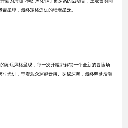
开罐的清脆“咔哒”声化作宇宙探索的启动音，王老吉瞬间
老吉星球，最终定格遥远的璀璨星云。
的潮玩风格呈现，每一次开罐都解锁一个全新的冒险场
与时光机，带着观众穿越云海、探秘深海，最终奔赴浩瀚