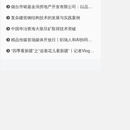
烟台市铭嘉金润房地产开发有限公司：以品质筑梦，引领未来居住新风尚
复杂建筑钢结构技术的发展与实践案例
中国华冶青海大柴旦矿取得技术突破
精品传媒首场媒体开放日丨职场人和AI协同合作，是一种怎样的体验？
“四季看新疆”之“追着花儿看新疆”丨记者Vlog:记者在和田直播带货艾德莱斯,首秀怎么样?