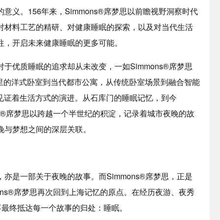
义。156年来，Simmons®席梦思以前瞻视野洞察时代
对材料工艺的精研、对健康睡眠的探索，以及对当代生活
往，开启未来健康睡眠的更多可能。
于优质睡眠的追求却从未改变，一如Simmons®席梦思
门里的洋式卧室到当代都市公寓，从传统卧室场景到融合智能
始终见证着生活方式的演进。从石库门的睡眠记忆，到今
Simmons®席梦思以跨越一个半世纪的积淀，记录着城市夜晚的故
晚与梦想之间的深层关联。
亦是一部关于夜晚的故事。而Simmons®席梦思，正是
mons®席梦思再次回到上海记忆的原点。在经历夜游、夜秀
事最终抵达每一个故事的归处：睡眠。