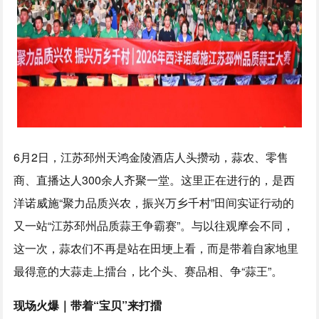
6月2日，江苏邳州天鸿金陵酒店人头攒动，蒜农、零售
商、直播达人300余人齐聚一堂。这里正在进行的，是西
洋诺威施“聚力品质兴农，振兴万乡千村”田间实证行动的
又一站“江苏邳州品质蒜王争霸赛”。与以往观摩会不同，
这一次，蒜农们不再是站在田埂上看，而是带着自家地里
最得意的大蒜走上擂台，比个头、赛品相、争“蒜王”。
现场火爆｜带着“宝贝”来打擂