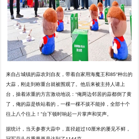
来自占城镇的蒜农刘自友，带着自家用海魔王和85°种出的
大蒜，刚走到称重台就被围观了。他后来被主持人请上
台，操着浓重的方言激动地说：“俺两边邻居的蒜都倒了黄
了，俺的蒜是铁站着的，一棵一棵不拔不能掉，全部十个
往上八个往上！”台下顿时响起一片掌声和笑声。
据统计，当天参赛大蒜中，直径超过10厘米的屡见不鲜，
冠军蒜头总重量更是达到了1144克。