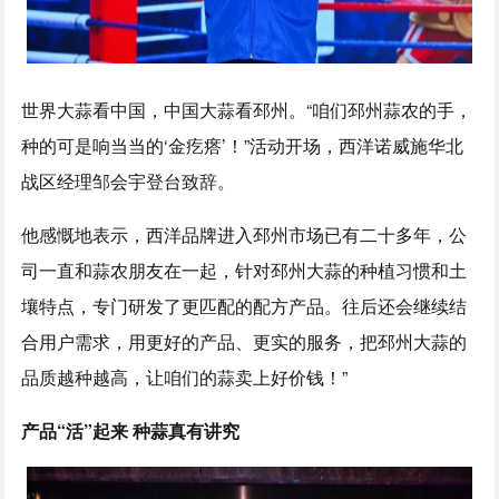
世界大蒜看中国，中国大蒜看邳州。“咱们邳州蒜农的手，
种的可是响当当的‘金疙瘩’！”活动开场，西洋诺威施华北
战区经理邹会宇登台致辞。
他感慨地表示，西洋品牌进入邳州市场已有二十多年，公
司一直和蒜农朋友在一起，针对邳州大蒜的种植习惯和土
壤特点，专门研发了更匹配的配方产品。往后还会继续结
合用户需求，用更好的产品、更实的服务，把邳州大蒜的
品质越种越高，让咱们的蒜卖上好价钱！”
产品“活”起来 种蒜真有讲究