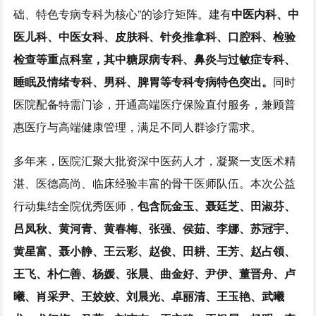
础、特色专病专科为核心”的诊疗矩阵。建有
中医内科、
中
医儿科、中医女科、皮肤科、针灸推拿科、口腔科、检验
检查等重点科室，其中
糖尿病专科、
鼻炎与过敏症专科、
睡眠及情绪专科、
男科、
脾胃等专科专病特色突出。
同时
医院配备特需门诊，开通高端医疗保险直付服务，兼顾普
惠医疗与高端健康管理，满足不同人群诊疗需求。
多年来，医院汇聚大批资深中医药人才，凝聚一支医术精
湛、医德高尚、临床经验丰富的骨干医师队伍。本次公益
行动集结全院优秀医师，
包含阮金玉、聂廷芝、田淑芬、
吕凤秋、黄河青、黄春梅、张强、侯茹、李娜、苏冠宇、
黄星富、聂小静、王云彩、赵俊、田耕、王芳、赵占领、
王飞、朴仁善、杨媛、张晨、曲金好、尹伊、董晋舟、卢
曦、肖采尹、王姣姣、刘晨光、卓丽清、王玉艳、武曦