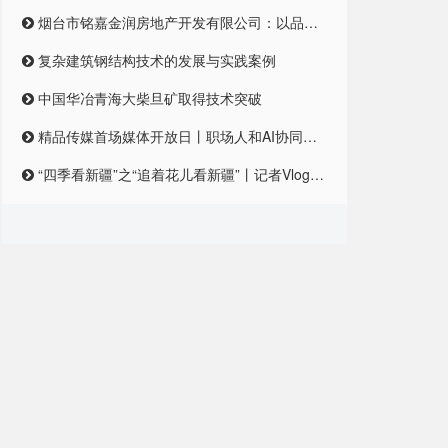
烟台市铭嘉金润房地产开发有限公司：以品质筑梦，引领未来居住新风尚
复杂建筑钢结构技术的发展与实践案例
中国华冶青海大柴旦矿取得技术突破
精品传媒首场媒体开放日丨职场人和AI协同合作，是一种怎样的体验？
“四季看新疆”之“追着花儿看新疆”丨记者Vlog:记者在和田直播带货艾德莱斯,首秀怎么样?