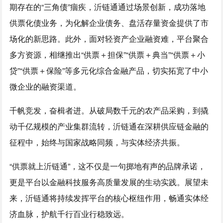
期存在的“三角债”痼疾，沂链通通过场景创新，成功落地
供票化债业务，为化解企业债务、盘活存量资金提供了市
场化的新思路。此外，面对轻资产企业融资难，平台聚合
多方资源，相继推出“供票＋担保”“供票＋典当”“供票＋小
贷”“供票＋保险”等多元化综合金融产品，切实拓宽了中小
微企业的融资渠道。
千帆竞发，奋楫者进。从破局数千元的农产品采购，到撬
动千亿规模的产业集群流转，沂链通在深耕供应链金融的
征程中，始终与国家战略同频，与实体经济共振。
“供票就上沂链通”，这不仅是一句掷地有声的品牌承诺，
更是平台以金融科技服务高质量发展的生动实践。展望未
来，沂链通将持续发挥平台的核心枢纽作用，畅通实体经
济血脉，护航千行百业行稳致远。