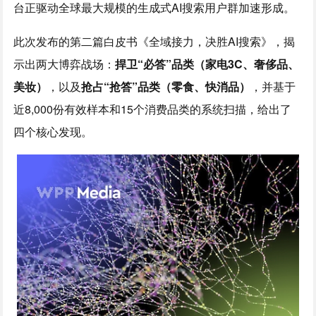
台正驱动全球最大规模的生成式AI搜索用户群加速形成。
此次
发布的第二篇白皮书《全域接力，决胜AI搜索》，揭
示出两大博弈战场：
捍卫
“
必答
”
品类（家电
3C
、奢侈品、
美妆）
，以及
抢占
“
抢答
”
品类（零食、快消品）
，并基于
近8,000份有效样本和15个消费品类的系统扫描，给出了
四个核心发现。