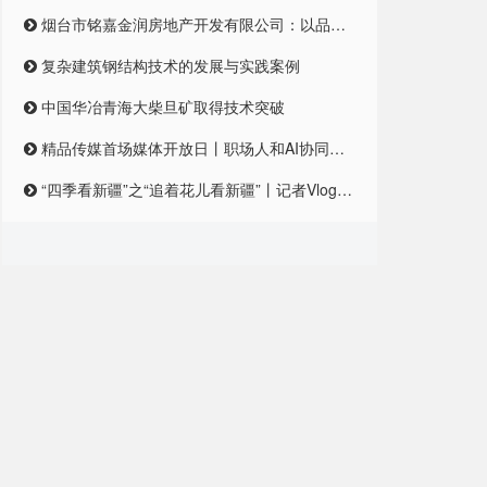
烟台市铭嘉金润房地产开发有限公司：以品质筑梦，引领未来居住新风尚
复杂建筑钢结构技术的发展与实践案例
中国华冶青海大柴旦矿取得技术突破
精品传媒首场媒体开放日丨职场人和AI协同合作，是一种怎样的体验？
“四季看新疆”之“追着花儿看新疆”丨记者Vlog:记者在和田直播带货艾德莱斯,首秀怎么样?