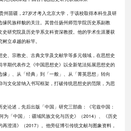
贵州苗疆，27岁才考入北京大学，于该校取得本科生及研
边缘民族样貌的关注。其曾任扬州师范学院历史系副教
文史研究院及历史学系文科资深教授。他的学术生涯屡获
究树立卓越的标竿。
想史、宗教史、古典文学及文献学等多元领域，在思想史
前半期代表作之《中国思想史》以全新笔法拓展思想史的
边缘」、从「经典」到「一般」、从「菁英思想」转向
仰与文化皆纳入书写框架，打破传统思想史的范限，为思
。
历史论述，先后出版「中国」研究三部曲：《宅兹中国：
何为「中国」：疆域民族文化与历史》（2014）、《历史
再澄清》（2017）。他旁征博引传统文献与图象资料，