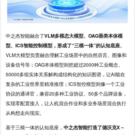
中之杰智能融合了
VLM
多模态大模型、
OAG
垂类本体模
型、
ICS
智能控制模型，形成了
“
三模一体
”
的认知底座
。
VLM大模型负责融合理解工业场景中的自然语言、图像和
设备信号等；OAG本体模型则把超过2000种工业概念、
50000多组实体关系解构成结构化的知识图谱，让AI能在
复杂的工业世界里精准推理；ICS智控模型则像一个工业
协议的通译官，兼容20多种工业协议、50多个品牌设备，
实现零配置接入，让人机混合作业和多业务场景混合执行
从构想走向现实。
基于三模一体的认知底座，
中之杰智能打造了德沃克
X－