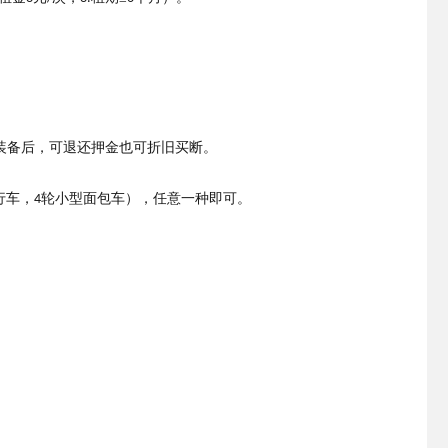
装备后，可退还押金也可折旧买断。
行车，
轮小型面包车），任意一种即可。
4