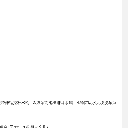
叠带伸缩拉杆水桶，
浓缩高泡沫进口水蜡，
蜂窝吸水大块洗车海
3.
4.
租金
元
次，
租期≥
个月）。
3
/
3.
6