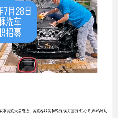
安亭黄渡大居附近，黄渡春城美和雅苑
美好嘉苑
江心月庐
鸣蝉别
/
/
/