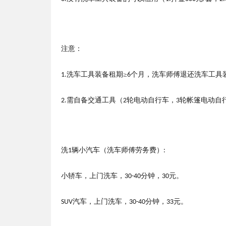
注意：
洗车工具装备租期≥
个月，洗车师傅退还洗车工具
1.
6
需自备交通工具（
轮电动自行车，
轮帐篷电动自
2.
2
3
洗
辆小汽车
（
洗车师傅劳务费
）
1
:
小轿车，上门洗车，
分钟，
元。
30-40
3
0
汽车，上门洗车，
分钟，
元。
SUV
30-40
3
3