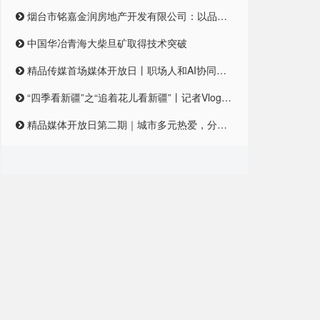
烟台市铭嘉金润房地产开发有限公司：以品质筑梦，引领未来居住新风尚
中国华冶青海大柴旦矿取得技术突破
精品传媒首场媒体开放日丨职场人和AI协同合作，是一种怎样的体验？
“四季看新疆”之“追着花儿看新疆”丨记者Vlog:记者在和田直播带货艾德莱斯,首秀怎么样?
精品媒体开放日第二期｜城市多元热爱，分享对城市的独特情感