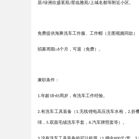
居
绿洲欣盛茗苑
星临雅苑
上城名都等附近小区。
/
/
/
免费提供海豚洗车工作服、工作帽（主图视频同款）
招募周期
≥
个月，可退（免费）。
6
兼职条件：
年龄
周岁，有洗车工作经验。
1.
18-65
有洗车工具装备（
无线锂电高压洗车水枪，
折
2.
1.
2.
绵，
双面毛绒洗车手套，
汽车牌照套等）。
5.
6.
没有洗车工具装备的可以租用（
押金
元
套，
3.
1.
600
/
2.