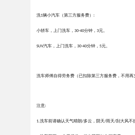
洗
辆小汽车
（
第三方服务费
）
1
:
小轿车，上门洗车，
分钟，
元。
30-40
3
汽车，上门洗车，
分钟，
元。
SUV
30-40
5
洗车师傅自得劳务费（已扣除第三方服务费，不用再
注意
:
洗车前请确认天气晴朗
多云，阴天
雨天
刮大风不
1.
/
/
/