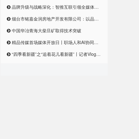
品牌升级与战略深化：智推互联引领全媒体整合营销新纪元
烟台市铭嘉金润房地产开发有限公司：以品质筑梦，引领未来居住新风尚
中国华冶青海大柴旦矿取得技术突破
精品传媒首场媒体开放日丨职场人和AI协同合作，是一种怎样的体验？
“四季看新疆”之“追着花儿看新疆”丨记者Vlog:记者在和田直播带货艾德莱斯,首秀怎么样?