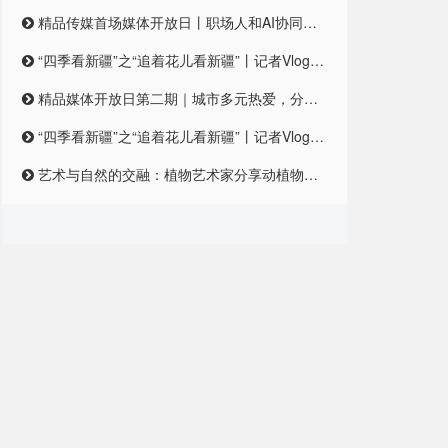
精品传媒首场媒体开放日丨职场人和AI协同合作，是一种怎样的体验？
“四季看新疆”之“追着花儿看新疆”丨记者Vlog:记者在和田直播带货艾德莱斯,首秀怎么样?
精品媒体开放日第二期｜城市多元热爱，分享对城市的独特情感
“四季看新疆”之“追着花儿看新疆”丨记者Vlog:记者在和田直播带货艾德莱斯,首秀怎么样?
艺术与自然的交融：植物艺术家分享动植物王国的奇妙之美