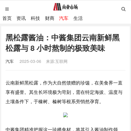
首页
资讯
科技
财商
汽车
生活
黑松露酱油：中酱集团云南新鲜黑
松露与 8 小时熬制的极致美味
汽车
2025-03-06
来源:互联网
云南新鲜黑松露，作为大自然馈赠的珍馐，在美食界一直
享有盛誉。其生长环境极为苛刻，需在特定海拔、温度与
土壤条件下，于橡树、榛树等根系旁悄然孕育。
中酱集团精准把握这一珍稀食材，将其引入酱油制作领