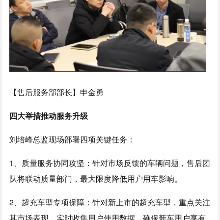
【售后服务部部长】申金勇
四大举措推动服务升级
刘培峰总监现场部署四项关键任务：
1、质量服务协同攻坚：针对市场反馈的车辆问题，售后团
队将联动质量部门，最大限度降低用户用车影响。
2、超充车型专项保障：针对新上市的超充车型，重点关注
其市场表现，实时收集用户使用数据，确保新车用户享有