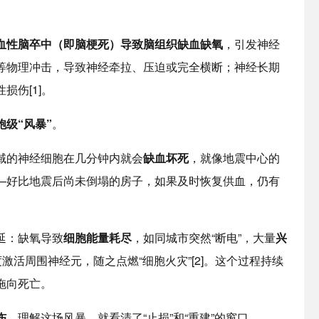
血性脑卒中（即脑梗死）导致脑组织缺血缺氧
，引发神经
等物理冲击，导致神经牵拉、压迫或完全横断；神经长期
伤[1]。
胞级“风暴”
。
的神经细胞在几分钟内就会
缺血坏死
，就像地震中心的
—好比地震后尚未倒塌的房子，如果及时恢复供血，仍有
延：缺氧导致
细胞能量耗尽
，如同城市突然“断电”，大量
兴
度激活周围神经元，随之点燃“细胞火灾”[2]。这个过程持续
拖向死亡。
伤
。理解这场风暴，就看清了“止损”和“重建”的窗口。