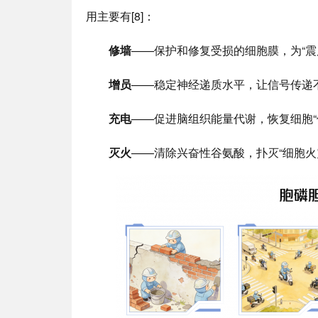
用主要有[8]：
修墙
——保护和修复受损的细胞膜，为“震
增员
——稳定神经递质水平，让信号传递
充电
——促进脑组织能量代谢，恢复细胞“
灭火
——清除兴奋性谷氨酸，扑灭“细胞火