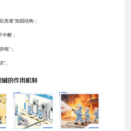
后房屋”加固结构；
不中断；
供电”；
灾”。