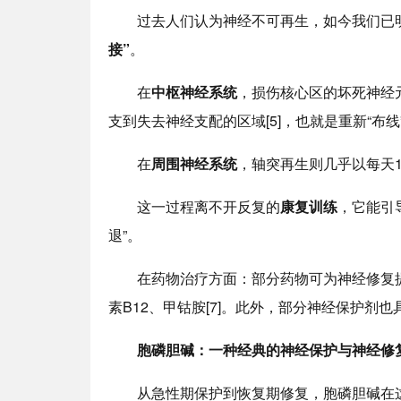
过去人们认为神经不可再生，如今我们已明
接”
。
在
中枢神经系统
，损伤核心区的坏死神经
支到失去神经支配的区域[5]，也就是重新“布线
在
周围神经系统
，轴突再生则几乎以每天1
这一过程离不开反复的
康复训练
，它能引
退”。
在药物治疗方面：部分药物可为神经修复提
素B12、甲钴胺[7]。此外，部分神经保护剂也
胞磷胆碱：一种经典的神经保护与神经修
从急性期保护到恢复期修复，胞磷胆碱在这