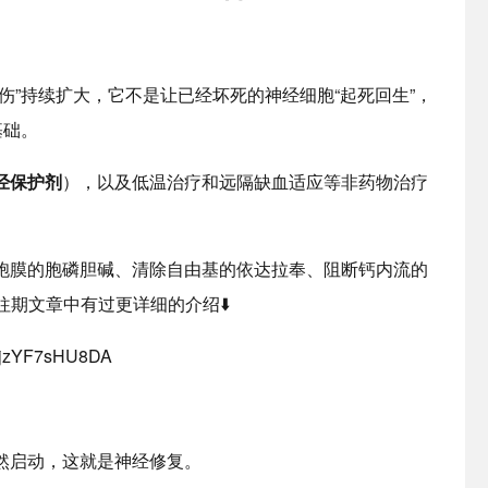
”持续扩大，它不是让已经坏死的神经细胞“起死回生”，
基础。
经保护剂
），以及低温治疗和远隔缺血适应等非药物治疗
膜的胞磷胆碱、清除自由基的依达拉奉、阻断钙内流的
往期文章中有过更详细的介绍⬇️
KjzYF7sHU8DA
启动，这就是神经修复。