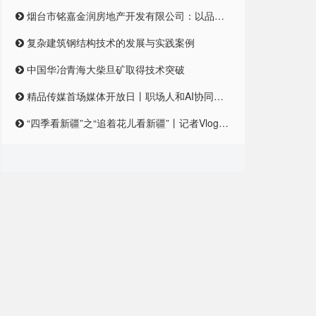
烟台市铭嘉金润房地产开发有限公司：以品质筑梦，引领未来居住新风尚
复杂建筑钢结构技术的发展与实践案例
中国华冶青海大柴旦矿取得技术突破
精品传媒首场媒体开放日丨职场人和AI协同合作，是一种怎样的体验？
“四季看新疆”之“追着花儿看新疆”丨记者Vlog:记者在和田直播带货艾德莱斯,首秀怎么样?