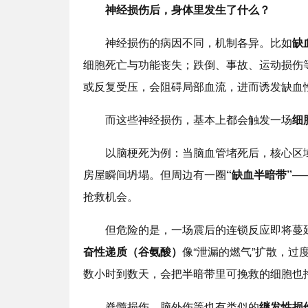
神经损伤后，身体里发生了什么？
神经损伤的病因不同，机制各异。比如
缺
细胞死亡与功能丧失；跌倒、事故、运动损伤
或反复受压，会阻碍局部血流，进而诱发缺血性损
而这些神经损伤，基本上都会触发一场
细
以脑梗死为例：当脑血管堵死后，核心区域
房屋瞬间坍塌。但周边有一圈
“缺血半暗带”
—
抢救机会。
但危险的是，一场震后的连锁反应即将蔓
奋性递质（谷氨酸）
像“泄漏的燃气”扩散，过
数小时到数天，会把半暗带里可挽救的细胞也
脊髓损伤、脑外伤等也有类似的
继发性损