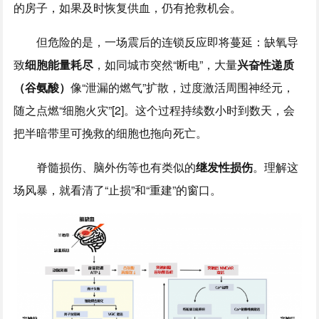
的房子，如果及时恢复供血，仍有抢救机会。
但危险的是，一场震后的连锁反应即将蔓延：缺氧导
致
细胞能量耗尽
，如同城市突然“断电”，大量
兴奋性递质
（谷氨酸）
像“泄漏的燃气”扩散，过度激活周围神经元，
随之点燃“细胞火灾”[2]。这个过程持续数小时到数天，会
把半暗带里可挽救的细胞也拖向死亡。
脊髓损伤、脑外伤等也有类似的
继发性损伤
。理解这
场风暴，就看清了“止损”和“重建”的窗口。