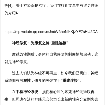
等[4]。关于神经保护治疗，我们在往期文章中有过更详细
的介绍⬇️
https://mp.weixin.qq.com/s/JmbV3heNIkKjzYF7sHU8DA
神经修复：为康复之路“重建连接”
度过急性期后，身体的自我修复机制便悄然启动，这
就是神经修复。
过去人们认为神经不可再生，如今我们已明白，神经
系统拥有
可塑性
，修复的关键在于
“重建连接”
。
在
中枢神经系统
，损伤核心区的坏死神经元难以再
生，但周边存活的神经元会努力长出新的轴突分支到失去