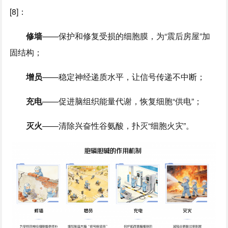
[8]：
修墙
——保护和修复受损的细胞膜，为“震后房屋”加
固结构；
增员
——稳定神经递质水平，让信号传递不中断；
充电
——促进脑组织能量代谢，恢复细胞“供电”；
灭火
——清除兴奋性谷氨酸，扑灭“细胞火灾”。