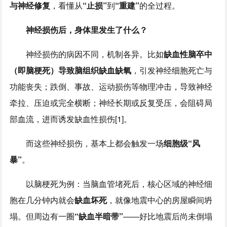
与神经修复
，看懂从
“止损”
到
“重建”
的全过程。
神经损伤后，身体里发生了什么？
神经损伤的病因不同，机制各异。比如
缺血性脑卒中
（即脑梗死）导致脑组织缺血缺氧
，引发神经细胞死亡与
功能丧失；跌倒、事故、运动损伤等物理冲击，导致神经
牵拉、压迫或完全横断；神经长期或反复受压，会阻碍局
部血流，进而诱发缺血性损伤[1]。
而这些神经损伤，基本上都会触发一场
细胞级“风
暴”
。
以脑梗死为例：当脑血管堵死后，核心区域的神经细
胞在几分钟内就会
缺血坏死
，就像地震中心的房屋瞬间坍
塌。但周边有一圈
“缺血半暗带”
——好比地震后尚未倒塌